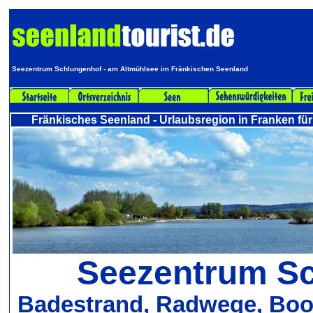
Seezentrum Schlungenhof - am Altmühlsee im Fränkischen Seenland
Fränkisches Seenland - Urlaubsregion in Franken für
Seezentrum S
Badestrand, Radwege, Boot