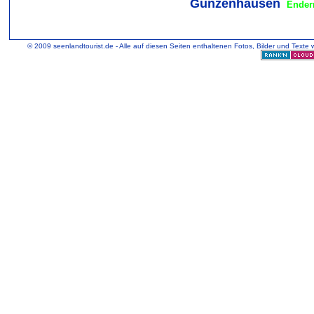
Gunzenhausen
Ender
© 2009 seenlandtourist.de - Alle auf diesen Seiten enthaltenen Fotos, Bilder und Texte 