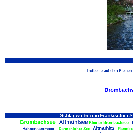
Tretboote auf dem Kleine
Brombach
Schlagworte zum Fränkischen S
Brombachsee
Altmühlsee
Kleiner Brombachsee
R
Altmühltal
Hahnenkammsee
Dennenloher See
Ramsbe